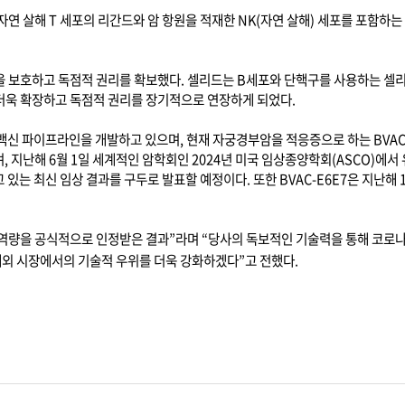
자연 살해
T
세포의 리간드와 암 항원을 적재한
NK(
자연 살해
)
세포를 포함하는 
을 보호하고 독점적 권리를 확보했다
.
셀리드는
B
세포와 단핵구를 사용하는 셀리
 더욱 확장하고 독점적 권리를 장기적으로 연장하게 되었다
.
백신 파이프라인을 개발하고 있으며
,
현재 자궁경부암을 적응증으로 하는
BVAC
며
,
지난해
6
월
1
일 세계적인 암학회인
2024
년 미국 임상종양학회
(ASCO)
에서 
 있는 최신 임상 결과를 구두로 발표할 예정이다
.
또한
BVAC-E6E7
은 지난해
 역량을 공식적으로 인정받은 결과
”
라며
“
당사의 독보적인 기술력을 통해 코로
외 시장에서의 기술적 우위를 더욱 강화하겠다
”
고 전했다
.