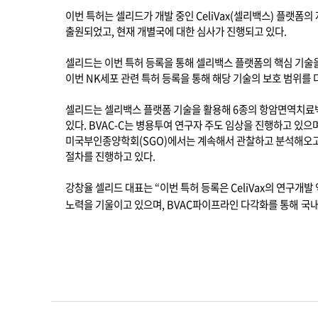
이번 특허는 셀리드가 개발 중인
CeliVax(
셀리백스
)
플랫폼의 
출원되었고
,
현재 개별국에 대한 심사가 진행되고 있다
.
셀리드는 이번 특허 등록을 통해 셀리백스 플랫폼의 핵심 기술
이번
NK
세포 관련 특허 등록을 통해 해당 기술의 보호 범위를
셀리드는 셀리백스 플랫폼 기술을 활용해
6
종의 항암면역치료
있다
. BVAC-C
는 병용투여 연구자 주도 임상을 진행하고 있으
미국부인종양학회
(SGO)
에서는 계속해서 관찰하고 분석해오고
절차를 진행하고 있다
.
강창율 셀리드 대표는
“
이번 특허 등록은
CeliVax
의 연구개발
노력을 기울이고 있으며
, BVAC
파이프라인 다각화를 통해
국내