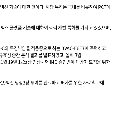
백신 기술에 대한 것이다
.
해당 특허는 국내를 비롯하여
PCT
에
백스 플랫폼 기술에 대하여 각각 개별 특허를 가지고 있었으며
,
-C
와 두경부암을 적응증으로 하는
BVAC-E6E7
에 주력하고
유효성 중간 분석 결과를 발표하였고
,
올해
3
월
11
월
19
일
1/2a
상 임상시험
IND
승인받아 대상자 모집을 위한
나
19
백신 임상
3
상 투여를 완료하고 허가를 위한 자료 확보에