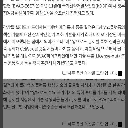
한편
‘BVAC-E6E7’
은 작년
11
월에
국가신약개발사업단
(KDDF)
에서 정부
9%(
완전 관해
20.7%,
부분 관해
17.2%),
질병조절률
(DCR)
은
62.1%,
지원금을 받아 현재
임상
1
상을 순조롭게 진행하고 있다
.
반응지속기간 중앙값
(mDoR)
은
20
개월로 나타났으며
,
특히 무치료 간격
more
(TFI)
이
6
개월 이상인 환자군에서는
ORR
이
52.9%
로 더욱 우수한 결과를
강창율 셀리드 대표이사는
“
이번 미국 특허 등록 결정은
CeliVax
플랫폼의
보였다
.
해당 임상시험의 중간 분석 결과는
2024
년 미국임상종양학회
(AS
핵심 기술에 대한 장기적인 권리 보호 기반을 세계 최대 바이오 시장인 미국
CO 2024), 2025
년 미국부인종양학회
(SGO 2025)
연례학술대회와 아시
에서 확보했다는 점에서 의미가 크다
”
며
“
앞으로도 글로벌 특허 전략을 지
아종양학회
(AOS 2025)
에서 발표됐으며
,
셀리드는 이를 통해 항암면역치
속 강화해
CeliVax
플랫폼 기술의 가치를 높이고
,
이를 바탕으로 해외 글로
료백신 분야에서 기술력과 임상 경쟁력을 국제 학계에 알렸다고 설명했다
.
벌 기업을 대상으로
BVAC
파이프라인에 대한 기술 수출
(License-out)
또
한편
‘BVAC-E6E7’
은
2025
년 제
2
차 국가신약개발사업 과제로 선정돼 정
는 공동 임상 등을 적극 추진해 나가겠다
”
고 말했다
.
부 지원을 받아 현재
임상
1
상을 순조롭게 진행하고 있다
.
하루 동안 이창을 그만 엽니다.
강창율 셀리드 대표이사는
“
최근 미국에 이어 싱가포르에서도 특허 등록이
결정되며 셀리백스 플랫폼 핵심 기술의 글로벌 지식재산 경쟁력을 한층 강
화하게 됐다
”
며
“
앞으로도 주요 국가에서의 특허 포트폴리오를 지속 확대
해 글로벌 시장에서 기술 경쟁력을 높이고
,
이를 바탕으로
BVAC
파이프라
인의 글로벌 사업화와 기술수출을 적극 추진하겠다
”
고 말했다
.
아데노바이러스 벡터 기반기술을 적용한 COVID-19 예방백신
다년간의
하루 동안 이창을 그만 엽니다.