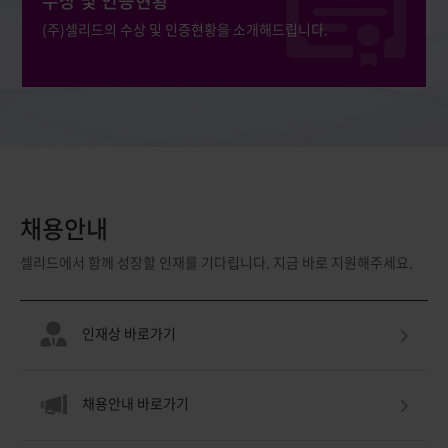
수상 및 인증현황
접종 전
반려하였습니다. 당사가 ‘AdCLD-CoV19-1 LP.8.1’을
높은 항체
(주)셀리드의 수상 및 인증현황을 소개해드립니다.
이용한 임상시험을 계획한 것은 작년 WHO에서 LP.8.1을
대비 접종
 임상시험
2025-26시즌에 유행할 코로나 변이주로 발표를 하였기
유도되었
 어려운
때문에 현재 임상 3상을 진행 중인 ‘AdCLD-CoV19-1
결과만으
중하게
OMI’의 후속 변이에 대응하기 위한 탐색을 수행하고 이를
상황이라
로
기반으로 후속 파이프라인을 개발하기 위한 목적을 가지고
받아들이
추가적인
있었습니다. ‘AdCLD-CoV19-1 LP.8.1’의 국내
코로나19
해
채용안내
임상시험계획 심사 과정에서 당사는 본 사항에 대해
분석을 진
 투여자)
충실하게 소명하고 자료를 보완하였습니다. 다만, 식약처는
품목허가 
셀리드에서 함께 성장할 인재를 기다립니다. 지금 바로 지원해주세요.
해
현 시점에 이와 같은 탐색적 목적의 임상시험을 수행하기
의 안전성
위해서는 AdCLD-CoV19-1 OMI의 임상 3상시험 결과와
면역원성
인재상 바로가기
0명 대상)
이에 대한 분석이 필수라고 판단하여 최종적으로 반려
대조백신을
겠습니다.
결정을 내렸습니다. 즉, 이번 반려 결정은 당사의 개발
을 실시하
다 신속히
플랫폼 자체의 문제가 아닌 의약품 개발 과정 중 당사가
또한, 그
채용안내 바로가기
 구축할
탐색하고자 하는 목적에 대한 당사와 보건당국의 이해가
진행하도