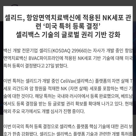
셀리드
,
항암면역치료백신에 적용된
NK
세포 관
셀리드
,
항암면역치료백신에 적용된
NK
세포 관
련
‘
미국 특허 등록 결정
’
련
‘
싱가포르 특허 등록 결정
’…
미국 이어 글로
셀리백스 기술의 글로벌 권리 기반 강화
항암면역치료와 감염성질환 예방백신의
벌 권리 기반 확대
독자적이고 새로운 패러다임을 제시하여
백신 개발 전문기업 셀리드
(KOSDAQ 299660)
는 자사가 개발 중인 항암
백신 개발 전문기업 셀리드
(KOSDAQ 299660)
는 자사가 개발 중인 항암
인류의 건강과 행복한 삶을 추구하는 기업
면역치료백신
BVAC
파이프라인에 적용된
NK
세포 기반 기술에 대해 미국
면역치료백신
BVAC
파이프라인에 적용된
NK
세포 기반 기술에 대해 싱가
셀리드가 여러분과 함께합니다.
특허 등록이 결정됐다고
27
일 밝혔다
.
포르 특허 등록이 결정됐다고
31
일 밝혔다
.
이는 최근 미국 특허 등록 결정
에 이은 성과로
, CeliVax(
셀리백스
)
플랫폼의 글로벌 특허 포트폴리오를 지
이번 특허는 셀리드가 개발 중인
CeliVax(
셀리백스
)
플랫폼의 자연 살해
T
속 확대해 나가고 있다
.
세포 리간드와 암 항원을 적재한
NK (
자연 살해
)
세포를 포함하는 백신 기
회사소개 바로가기
주주서한
술에 대한 것이다
.
해당 특허는 국내와 러시아에서 등록 완료했으며
,
베트남
이번 특허는 셀리드가 개발 중인 셀리백스 플랫폼의 자연 살해
T
세포 리간
주주서한(임상시험 결과에 대한 안내)
에서도 등록 결정을 받는 등 글로벌 권리 확보를 확대해 나가고 있다
.
현재
드와 암 항원을 적재한
NK (
자연 살해
)
세포를 포함하는 백신 기술에 대한
공지사항
주주서한
해외 주요 국가에서도 개별 심사가 진행 중이다
.
것이다
.
해당 특허는 국내와 러시아에서 등록을 완료했으며
,
베트남에서 등
주주서한(임상시험 결과에 대한 안내)
록 결정된 데 이어 최근 미국과 이번 싱가포르에서도 등록이 결정됐다
.
현재
이번 미국의 특허 등록 결정으로 셀리백스 플랫폼 핵심 기술에 대한 권리 보
해외 주요 국가에서도 개별 심사가 진행 중이다
.
호가 한층 강화됐다
.
셀리드는 셀리백스 플랫폼 기술과 관련한 개별 특허를