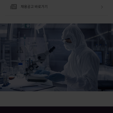
합치하지 않은 것이 원인이라고 판단합니다. 따라서, 이번
예정입니
채용공고 바로가기
 7월 중
임상시험계획 승인 신청 반려가 현재의 AdCLD-CoV19-1
외부전문기
드릴
OMI의 임상 3상시험 결과 분석이나 후속 연구개발 및
주주간담
허가 일정
사업개발 전략 등에 미치는 직접적인 영향은 제한적일
예정입니다
는 추후
것으로 예상하고 있으며, 향후 다음과 같이 사업을
등에 대해
추진하고자 합니다. 첫째, 현재 진행 중인 AdCLD-CoV19-1
홈페이지
불구하고
OMI의 임상 3상시험 결과 확보에 집중하겠습니다. 6월
임상시험
 데 대해
중으로 확보될 예정인 임상 3상 결과를 통해 플랫폼의
품목허가
으로
안전성 및 면역원성에 대한 데이터를 확보한 뒤, 그 결과에
주주 여
치 제고에
따라 식약처 품목 허가 신청을 신속히 준비할 예정입니다.
임상시험
 내용은
둘째, 올해 WHO와 FDA에서 권고하는 2026-27시즌에
최선을 
.
유행할 변이 바이러스가 발표되면 현재 개발이 진행중인
주주간담
강창율
BA.3.2 변이 백신에 대한 신규 IND 신청 또는 LP.8.1 변이
감사합니다
백신의 IND 재신청 중 하나를 신중히 선택하여 필요한
절차를 신속히 추진하겠습니다. 셋째, 새로이 준비할 IND