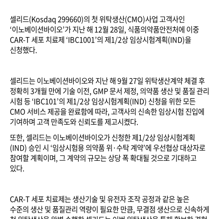
셀리드
(Kosdaq 299660)
의 첫
위탁생산
(CMO)
사업 고객사인
‘
이노베이션바이오
’
가 지난 해
12
월
28
일
,
식품의약품안전처에 이중
CAR-T
세포 치료제
‘IBC1001’
의 제
1/2
상 임상시험계획
(IND)
을
신청했다
.
셀리드는 이노베이션바이오와 지난 해
9
월
27
일 위탁생산계약 체결 후
정확히
3
개월 만에 기술 이전
, GMP
문서 제정
,
의약품 생산 및 품질 관리
시험 등
‘IBC101’
의 제
1/2
상 임상시험계획
(IND)
신청을 위한 모든
CMO
서비스 제공을 완료함에 따라
,
고객사의 신속한 임상시험 진입에
기여하며 고객 만족도와 신뢰도를 제고시켰다
.
또한
,
셀리드는 이노베이션바이오가 신청한 제
1/2
상 임상시험계획
(IND)
승인 시
‘
임상시험용 의약품 위·수탁 계약
’
에 우선협상 대상자로
참여할 계획이며
,
그 계약의 규모는 상당 폭 확대될 것으로 기대하고
있다
.
CAR-T
세포 치료제는 생산기술 및 유전자 조작 공정과 같은 높은
수준의 생산 및 품질관리 역량이 필요한 만큼
,
무결점 생산으로 신속하게