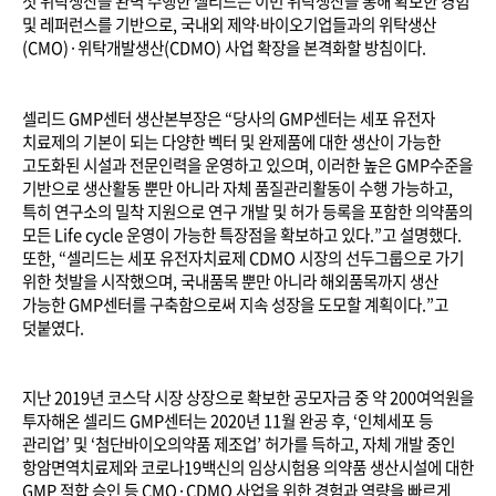
첫 위탁생산을 완벽 수행한 셀리드는 이번 위탁생산을 통해 확보한 경험
및 레퍼런스를 기반으로
,
국내외 제약∙바이오기업들과의 위탁생산
(CMO)
·위탁개발생산
(CDMO)
사업 확장을 본격화할 방침이다
.
셀리드
GMP
센터 생산본부장은
“
당사의
GMP
센터는 세포 유전자
치료제의 기본이 되는 다양한 벡터 및 완제품에 대한 생산이 가능한
고도화된 시설과 전문인력을 운영하고 있으며
,
이러한 높은
GMP
수준을
기반으로 생산활동 뿐만 아니라 자체 품질관리활동이 수행 가능하고
,
특히 연구소의 밀착 지원으로 연구 개발 및 허가 등록을 포함한 의약품의
모든
Life cycle
운영이 가능한 특장점을 확보하고 있다
.”
고 설명했다
.
또한
, “
셀리드는 세포 유전자치료제
CDMO
시장의 선두그룹으로 가기
위한 첫발을 시작했으며
,
국내품목 뿐만 아니라 해외품목까지 생산
가능한
GMP
센터를 구축함으로써 지속 성장을 도모할 계획이다
.”
고
덧붙였다
.
지난
2019
년 코스닥 시장 상장으로 확보한 공모자금 중 약
200
여억원을
투자해온 셀리드
GMP
센터는
2020
년
11
월 완공 후
, ‘
인체세포 등
관리업
’
및
‘
첨단바이오의약품 제조업
’
허가를 득하고
,
자체 개발 중인
항암면역치료제와 코로나
19
백신의 임상시험용 의약품 생산시설에 대한
GMP
적합 승인 등
CMO
·
CDMO
사업을 위한 경험과 역량을 빠르게